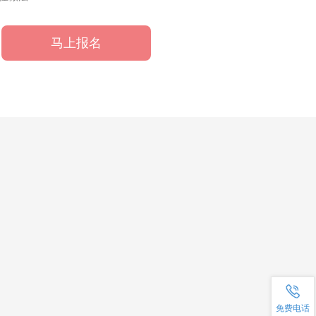
马上报名
高级项目管理师
1
新产品研发项目管理
2
软件项目管理案例分析
3
免费电话
敏捷落地之旅
4