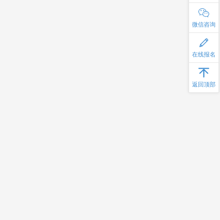
软件项目风险管理实战
5
微信咨询
研发项目管理工具与模板
6
组织级多项目管理实战
7
在线报名
敏捷产品管理实战
8
返回顶部
从技术走向管理
9
高级项目管理师
10
人工智能：理论与实践
高级项目管理师
深度学习-基于Tensorflow的实战
美国军用仿真系统剖析