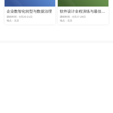
企业数智化转型与数据治理
软件设计全程演练与最佳实践
课程时间：8月20-21日
课程时间：8月27-28日
地点：北京
地点：北京
课程
一
管理创新与军方特征
在创新驱动的大环境下，传统企业管理
如何
走上变革之
路？
如何
让企业拥有一群思维活跃、处事严谨、有创新能
力的员工？